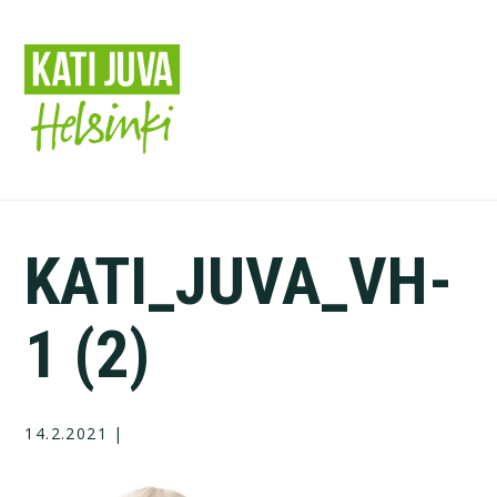
Hyppää
pääsisältöön
KATI_JUVA_VH-
1 (2)
14.2.2021
|