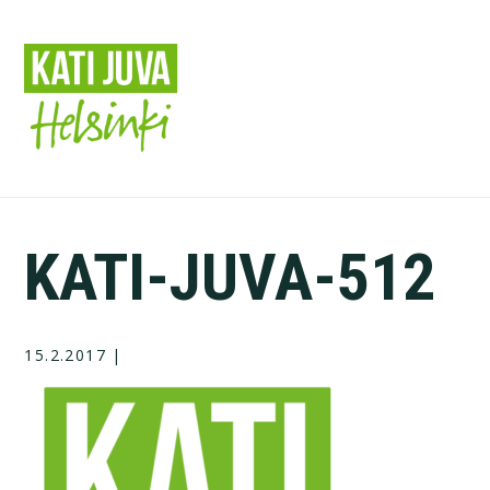
Hyppää
pääsisältöön
KATI-JUVA-512
15.2.2017
|