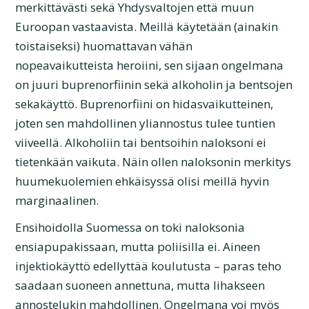
merkittävästi sekä Yhdysvaltojen että muun
Euroopan vastaavista. Meillä käytetään (ainakin
toistaiseksi) huomattavan vähän
nopeavaikutteista heroiini, sen sijaan ongelmana
on juuri buprenorfiinin sekä alkoholin ja bentsojen
sekakäyttö. Buprenorfiini on hidasvaikutteinen,
joten sen mahdollinen yliannostus tulee tuntien
viiveellä. Alkoholiin tai bentsoihin naloksoni ei
tietenkään vaikuta. Näin ollen naloksonin merkitys
huumekuolemien ehkäisyssä olisi meillä hyvin
marginaalinen.
Ensihoidolla Suomessa on toki naloksonia
ensiapupakissaan, mutta poliisilla ei. Aineen
injektiokäyttö edellyttää koulutusta – paras teho
saadaan suoneen annettuna, mutta lihakseen
annostelukin mahdollinen. Ongelmana voi myös