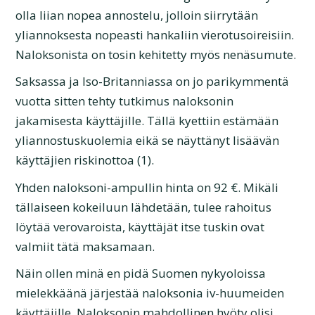
olla liian nopea annostelu, jolloin siirrytään
yliannoksesta nopeasti hankaliin vierotusoireisiin.
Naloksonista on tosin kehitetty myös nenäsumute.
Saksassa ja Iso-Britanniassa on jo parikymmentä
vuotta sitten tehty tutkimus naloksonin
jakamisesta käyttäjille. Tällä kyettiin estämään
yliannostuskuolemia eikä se näyttänyt lisäävän
käyttäjien riskinottoa (1).
Yhden naloksoni-ampullin hinta on 92 €. Mikäli
tällaiseen kokeiluun lähdetään, tulee rahoitus
löytää verovaroista, käyttäjät itse tuskin ovat
valmiit tätä maksamaan.
Näin ollen minä en pidä Suomen nykyoloissa
mielekkäänä järjestää naloksonia iv-huumeiden
käyttäjille. Naloksonin mahdollinen hyöty olisi