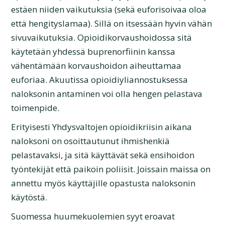
estäen niiden vaikutuksia (sekä euforisoivaa oloa
että hengityslamaa). Sillä on itsessään hyvin vähän
sivuvaikutuksia. Opioidikorvaushoidossa sitä
käytetään yhdessä buprenorfiinin kanssa
vähentämään korvaushoidon aiheuttamaa
euforiaa. Akuutissa opioidiyliannostuksessa
naloksonin antaminen voi olla hengen pelastava
toimenpide.
Erityisesti Yhdysvaltojen opioidikriisin aikana
naloksoni on osoittautunut ihmishenkiä
pelastavaksi, ja sitä käyttävät sekä ensihoidon
työntekijät että paikoin poliisit. Joissain maissa on
annettu myös käyttäjille opastusta naloksonin
käytöstä.
Suomessa huumekuolemien syyt eroavat