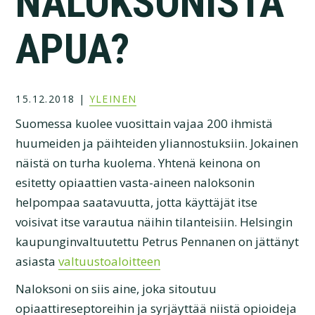
NALOKSONISTA
APUA?
15.12.2018
|
YLEINEN
Suomessa kuolee vuosittain vajaa 200 ihmistä
huumeiden ja päihteiden yliannostuksiin. Jokainen
näistä on turha kuolema. Yhtenä keinona on
esitetty opiaattien vasta-aineen naloksonin
helpompaa saatavuutta, jotta käyttäjät itse
voisivat itse varautua näihin tilanteisiin. Helsingin
kaupunginvaltuutettu Petrus Pennanen on jättänyt
asiasta
valtuustoaloitteen
Naloksoni on siis aine, joka sitoutuu
opiaattireseptoreihin ja syrjäyttää niistä opioideja