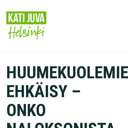
Hyppää
pääsisältöön
HUUMEKUOLEMI
EHKÄISY –
ONKO