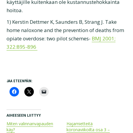
käyttäjille kuitenkaan ole kustannustehokkainta
hoitoa.
1) Kerstin Dettmer K, Saunders B, Strang J. Take
home naloxone and the prevention of deaths from
opiate overdose: two pilot schemes-
BMJ 2001;
322:895-896
JAA ETEENPÄIN:
AIHEESEEN LIITTYY
Miten valinnanvapauden
Hajamietteitä
käy?
koronaviikoilta osa 3 –