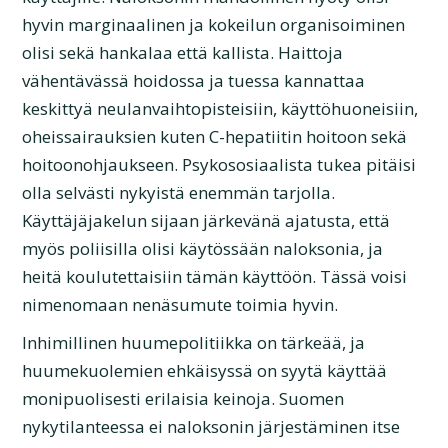
hyvin marginaalinen ja kokeilun organisoiminen
olisi sekä hankalaa että kallista. Haittoja
vähentävässä hoidossa ja tuessa kannattaa
keskittyä neulanvaihtopisteisiin, käyttöhuoneisiin,
oheissairauksien kuten C-hepatiitin hoitoon sekä
hoitoonohjaukseen. Psykososiaalista tukea pitäisi
olla selvästi nykyistä enemmän tarjolla.
Käyttäjäjakelun sijaan järkevänä ajatusta, että
myös poliisilla olisi käytössään naloksonia, ja
heitä koulutettaisiin tämän käyttöön. Tässä voisi
nimenomaan nenäsumute toimia hyvin.
Inhimillinen huumepolitiikka on tärkeää, ja
huumekuolemien ehkäisyssä on syytä käyttää
monipuolisesti erilaisia keinoja. Suomen
nykytilanteessa ei naloksonin järjestäminen itse